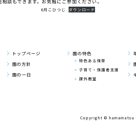
児相談もできます。お気軽にご参加ください。
6月こひつじ
ダウンロード
トップページ
園の特色
特色ある保育
園の方針
子育て・保護者支援
園の一日
課外教室
Copyright © hamamatsu u