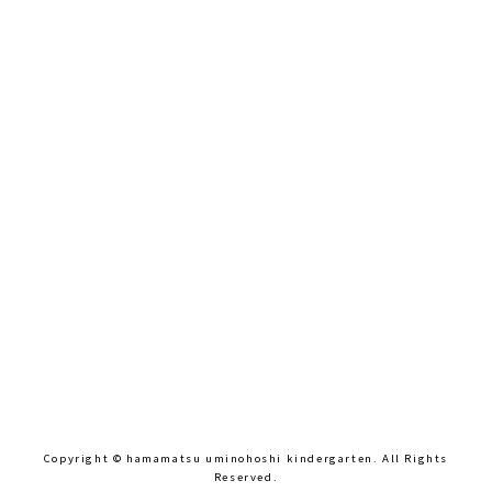
Copyright © hamamatsu uminohoshi kindergarten. All Rights
Reserved.